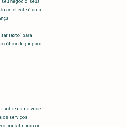
 seu negócio, seus
to ao cliente é uma
ança.
tar texto” para
 um ótimo lugar para
mar sobre como você
a os serviços
 em contato com os