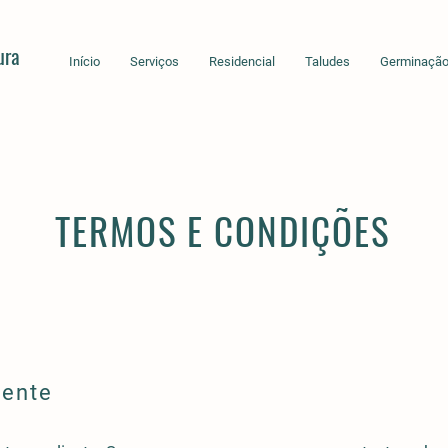
ura
Início
Serviços
Residencial
Taludes
Germinaçã
TERMOS E CONDIÇÕES
iente